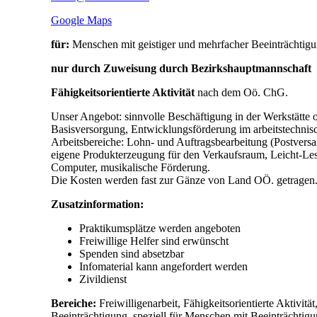
Google Maps
für:
Menschen mit geistiger und mehrfacher Beeinträchtig
nur durch Zuweisung durch Bezirkshauptmannschaft
Fähigkeitsorientierte Aktivität
nach dem Oö. ChG.
Unser Angebot: sinnvolle Beschäftigung in der Werkstätte o
Basisversorgung, Entwicklungsförderung im arbeitstechnisc
Arbeitsbereiche: Lohn- und Auftragsbearbeitung (Postversa
eigene Produkterzeugung für den Verkaufsraum, Leicht-Le
Computer, musikalische Förderung.
Die Kosten werden fast zur Gänze von Land OÖ. getragen. E
Zusatzinformation:
Praktikumsplätze werden angeboten
Freiwillige Helfer sind erwünscht
Spenden sind absetzbar
Infomaterial kann angefordert werden
Zivildienst
Bereiche:
Freiwilligenarbeit, Fähigkeitsorientierte Aktivit
Beeinträchtigung, speziell für Menschen mit Beeinträchtigu