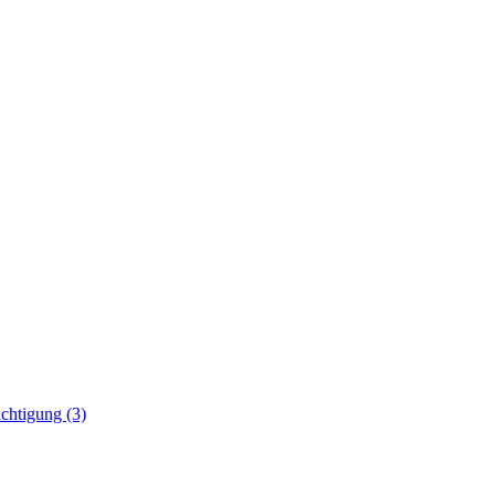
rächtigung
(3)