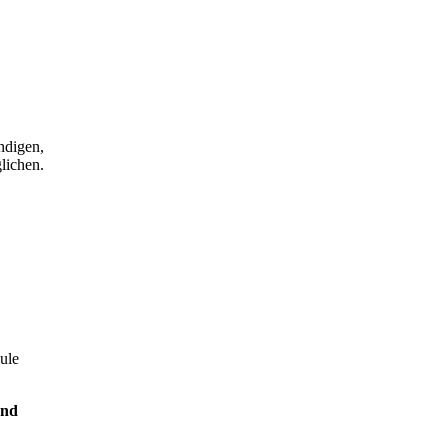
ndigen,
lichen.
ule
und