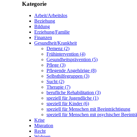
Kategorie
Arbeit/Arbeitslos
Beziehung
Bildung
Erziehung/Familie
Finanzen
Gesundheit/Krankheit
Demenz
(2)
Frühintervention
(4)
Gesundheitsprävention
(5)
Pflege
(3)
Pflegende Angehörige
(8)
Selbsthilfegruppen
(3)
Sucht
(2)
Therapie
(7)
berufliche Rehabilitation
(3)
speziell für Jugendliche
(1)
speziell für Kinder
(6)
speziell für Menschen mit Beeinträchtigung
speziell für Menschen mit psychischer Beeint
Krise
Migration
Recht
Wohnen