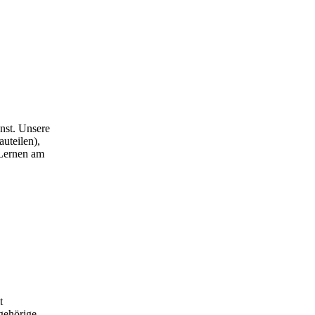
nst. Unsere
uteilen),
 Lernen am
t
gehörige,