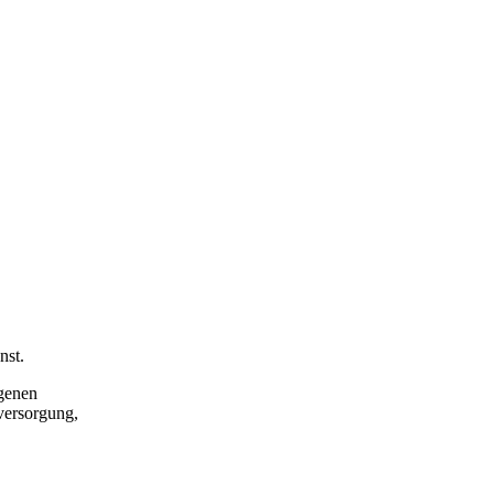
nst.
igenen
sversorgung,