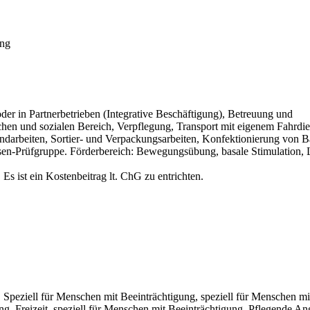
ung
der in Partnerbetrieben (Integrative Beschäftigung), Betreuung und
hen und sozialen Bereich, Verpflegung, Transport mit eigenem Fahrdie
ndarbeiten, Sortier- und Verpackungsarbeiten, Konfektionierung von Ba
sen-Prüfgruppe. Förderbereich: Bewegungsübung, basale Stimulation,
s ist ein Kostenbeitrag lt. ChG zu entrichten.
ät, Speziell für Menschen mit Beeinträchtigung, speziell für Menschen mi
ng, Freizeit, speziell für Menschen mit Beeinträchtigung, Pflegende An