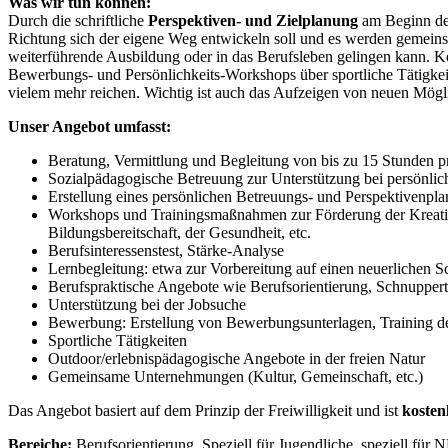
Was wir tun können:
Durch die schriftliche
Perspektiven- und Zielplanung
am Beginn der 
Richtung sich der eigene Weg entwickeln soll und es werden gemeinsam
weiterführende Ausbildung oder in das Berufsleben gelingen kann. 
Bewerbungs- und Persönlichkeits-Workshops über sportliche Tätigkei
vielem mehr reichen. Wichtig ist auch das Aufzeigen von neuen Mögl
Unser Angebot umfasst:
Beratung, Vermittlung und Begleitung von bis zu 15 Stunden 
Sozialpädagogische Betreuung zur Unterstützung bei persönl
Erstellung eines persönlichen Betreuungs- und Perspektivenpla
Workshops und Trainingsmaßnahmen zur Förderung der Kreativit
Bildungsbereitschaft, der Gesundheit, etc.
Berufsinteressenstest, Stärke-Analyse
Lernbegleitung: etwa zur Vorbereitung auf einen neuerlichen 
Berufspraktische Angebote wie Berufsorientierung, Schnuppert
Unterstützung bei der Jobsuche
Bewerbung: Erstellung von Bewerbungsunterlagen, Training de
Sportliche Tätigkeiten
Outdoor/erlebnispädagogische Angebote in der freien Natur
Gemeinsame Unternehmungen (Kultur, Gemeinschaft, etc.)
Das Angebot basiert auf dem Prinzip der Freiwilligkeit und ist
kosten
Bereiche:
Berufsorientierung, Speziell für Jugendliche, speziell für