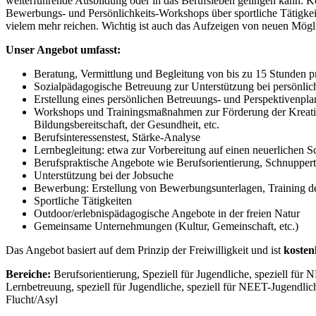
weiterführende Ausbildung oder in das Berufsleben gelingen kann. 
Bewerbungs- und Persönlichkeits-Workshops über sportliche Tätigkei
vielem mehr reichen. Wichtig ist auch das Aufzeigen von neuen Mögl
Unser Angebot umfasst:
Beratung, Vermittlung und Begleitung von bis zu 15 Stunden 
Sozialpädagogische Betreuung zur Unterstützung bei persönl
Erstellung eines persönlichen Betreuungs- und Perspektivenpla
Workshops und Trainingsmaßnahmen zur Förderung der Kreativit
Bildungsbereitschaft, der Gesundheit, etc.
Berufsinteressenstest, Stärke-Analyse
Lernbegleitung: etwa zur Vorbereitung auf einen neuerlichen 
Berufspraktische Angebote wie Berufsorientierung, Schnuppert
Unterstützung bei der Jobsuche
Bewerbung: Erstellung von Bewerbungsunterlagen, Training de
Sportliche Tätigkeiten
Outdoor/erlebnispädagogische Angebote in der freien Natur
Gemeinsame Unternehmungen (Kultur, Gemeinschaft, etc.)
Das Angebot basiert auf dem Prinzip der Freiwilligkeit und ist
kosten
Bereiche:
Berufsorientierung, Speziell für Jugendliche, speziell für
Lernbetreuung, speziell für Jugendliche, speziell für NEET-Jugendlic
Flucht/Asyl