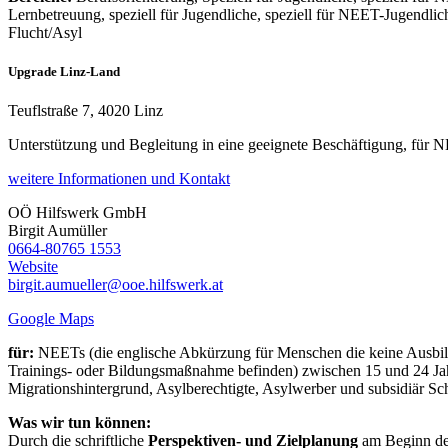
Lernbetreuung, speziell für Jugendliche, speziell für NEET-Jugendlic
Flucht/Asyl
Upgrade Linz-Land
Teuflstraße 7, 4020 Linz
Unterstützung und Begleitung in eine geeignete Beschäftigung, für 
weitere Informationen und Kontakt
OÖ Hilfswerk GmbH
Birgit
Aumüller
0664-80765 1553
Website
birgit.aumueller@ooe.hilfswerk.at
Google Maps
für:
NEETs (die englische Abkürzung für Menschen die keine Ausbildu
Trainings- oder Bildungsmaßnahme befinden) zwischen 15 und 24 Jah
Migrationshintergrund, Asylberechtigte, Asylwerber und subsidiär Sch
Was wir tun können:
Durch die schriftliche
Perspektiven- und Zielplanung
am Beginn der 